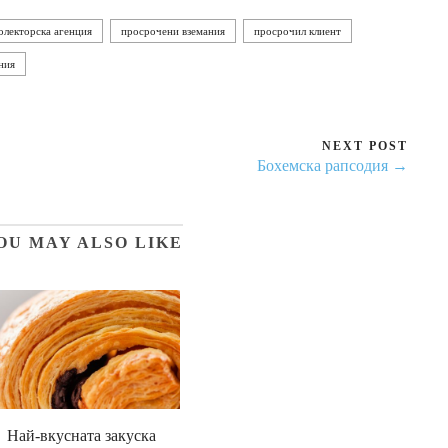
олекторска агенция
просрочени вземания
просрочил клиент
ния
NEXT POST
Бохемска рапсодия →
OU MAY ALSO LIKE
Най-вкусната закуска