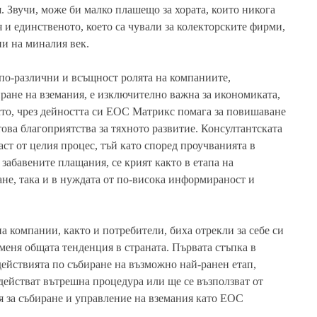
. Звучи, може би малко плашещо за хората, които никога
я и единственото, което са чували за колекторските фирми,
ни на миналия век.
 по-различни и всъщност ролята на компаниите,
ране на вземания, е изключително важна за икономиката,
сто, чрез дейността си ЕОС Матрикс помага за повишаване
това благоприятства за тяхното развитие. Консултантската
аст от целия процес, тъй като според проучванията в
 забавените плащания, се крият както в етапа на
ане, така и в нуждата от по-висока информираност и
а компании, както и потребители, биха отрекли за себе си
оменя общата тенденция в страната. Първата стъпка в
 действията по събиране на възможно най-ранен етап,
действат вътрешна процедура или ще се възползват от
я за събиране и управление на вземания като ЕОС