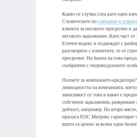
Какво се случва след като едно вз
Служителите по
събиране и управл
клиента за неговото просрочие и д
неговото задължение. Като част о
Етичен кодекс и подхождат с разби
разговорите с клиентите, те се стр
просрочие. На базата на това предл
съобразени с индивидуалните особе
Ползите за компаниите-кредитори? 
ликвидността на компанията, което
зависимост от това в какво е предп
собствени задължения, разкриване 
дейност, например. На второ място
прилага ЕОС Матрикс гарантират 
които са ценни за всеки един бизне