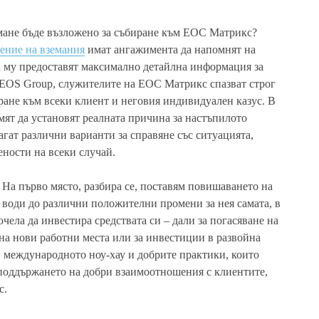
емане бъде възложено за събиране към ЕОС Матрикс?
ение на вземания
имат ангажимента да напомнят на
а му предоставят максимално детайлна информация за
т EOS Group, служителите на ЕОС Матрикс спазват строг
ране към всеки клиент и неговия индивидуален казус. В
емят да установят реалната причина за настъпилото
агат различни варианти за справяне със ситуацията,
ности на всеки случай.
На първо място, разбира се, поставям повишаването на
 води до различни положителни промени за нея самата, в
очела да инвестира средствата си – дали за погасяване на
на нови работни места или за инвестиции в развойна
, международното ноу-хау и добрите практики, които
поддържането на добри взаимоотношения с клиентите,
с.