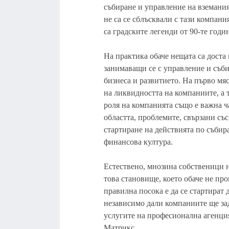
събиране и управление на вземания
не са се сблъсквали с тази компани
са градските легенди от 90-те годи
На практика обаче нещата са доста
занимаващи се с управление и съби
бизнеса и развитието. На първо мя
на ликвидността на компаниите, а 
роля на компанията също е важна ч
областта, проблемите, свързани със
стартиране на действията по събир
финансова култура.
Естествено, мнозина собственици н
това становище, което обаче не пр
правилна посока е да се стартират
независимо дали компаниите ще за
услугите на професионална агенци
Матрикс.