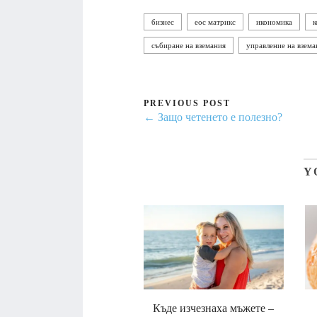
бизнес
еос матрикс
икономика
к
събиране на вземания
управление на взема
PREVIOUS POST
← Защо четенето е полезно?
Y
Къде изчезнаха мъжете –