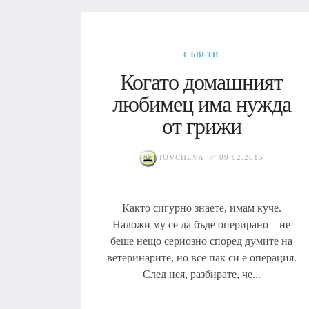
СЪВЕТИ
Когато домашният
любимец има нужда
от грижи
IOVCHEVA
09.02.2015
Както сигурно знаете, имам куче.
Наложи му се да бъде оперирано – не
беше нещо сериозно според думите на
ветеринарите, но все пак си е операция.
След нея, разбирате, че...