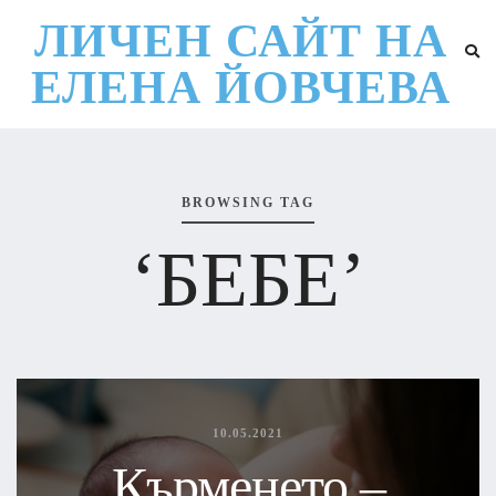
ЛИЧЕН САЙТ НА
ЕЛЕНА ЙОВЧЕВА
BROWSING TAG
‘БЕБЕ’
10.05.2021
Кърменето –