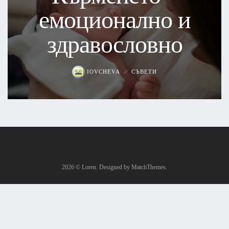
емоционално и
здравословно
IOVCHEVA
СЪВЕТИ
2026
© Loren. Designed by MatchThemes.