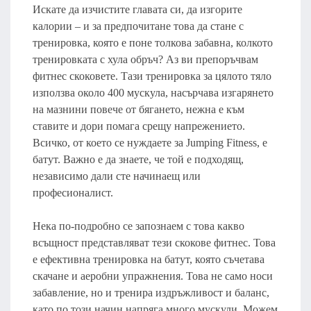
Искате да изчистите главата си, да изгорите
калории – и за предпочитане това да стане с
тренировка, която е поне толкова забавна, колкото
тренировката с хула обръч? Аз ви препоръчвам
фитнес скоковете. Тази тренировка за цялото тяло
използва около 400 мускула, насърчава изгарянето
на мазнини повече от бягането, нежна е към
ставите и дори помага срещу напрежението.
Всичко, от което се нуждаете за Jumping Fitness, е
батут. Важно е да знаете, че той е подходящ,
независимо дали сте начинаещ или
професионалист.
Нека по-подробно се запознаем с това какво
всъщност представляват тези скокове фитнес. Това
е ефективна тренировка на батут, която съчетава
скачане и аеробни упражнения. Това не само носи
забавление, но и тренира издръжливост и баланс,
като по този начин напряга много мускули. Можем