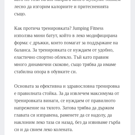
лесно да изгорим калориите и притесненията
също.
Как протича тренировката? Jumping Fitness
използва мини батут, който в леко модифицирана
форма: с дръжки, които помагат за поддържане на
баланса. За тренировката се нуждаем от удобно,
еластично спортно облекло. Тъй като правим
много динамични скокове, също трябва да имаме
стабилна опора в обувките си.
Основата за ефективна и здравословна тренировка
е правилната стойка. За да извлечем максимума от
тренировката винаги, се нуждаем от правилното
напрежение на тялото. Затова трябва да държим
главата си изправена, раменете да се надолу, да
наклоним леко таза си назад, без да извиваме гърба
си и да свием леко колената.