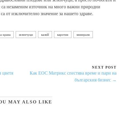
е са незаменим източник на много важни природни
 са от изключително значение за нашето здраве.
на храна
зеленчуци
калий
каротин
минерали
NEXT POST
и цветя
Как ЕОС Матрикс спестява време и пари на
българския бизнес →
OU MAY ALSO LIKE