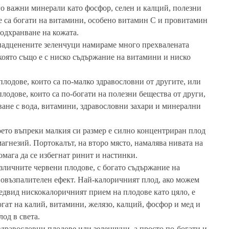
го важни минерали като фосфор, селен и калций, полезни
е са богати на витамини, особено витамин С и провитамин
подхранване на кожата.
 надценените зеленчуци намираме много прехвалената
 която също е с ниско съдържание на витамини и ниско
плодове, които са по-малко здравословни от другите, или
лодове, които са по-богати на полезни бещества от други,
ване с вода, витамини, здравословни захари и минерални
оето въпреки малкия си размер е силно концентриран плод
магнезий. Портокалът, на второ място, намалява нивата на
помага да се избегнат ринит и настинки.
азличните червени плодове, с богато съдържание на
овъзпалителен ефект. Най-калоричният плод, ако можем
предвид нискокалоричният прием на плодове като цяло, е
огат на калий, витамини, желязо, калций, фосфор и мед и
од в света.
дравословни плодове или зеленчуци, а просто по-богати и