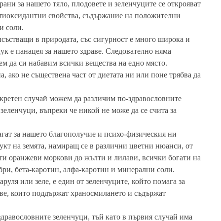
рани за нашето тяло, плодовете и зеленчуците се открояват
антиоксидантни свойства, съдържание на положителни
и соли.
исъстващи в природата, със сигурност е много широка и
чук е панацея за нашето здраве. Следователно няма
ем да си набавим всички вещества на едно място.
а, ако не съществена част от диетата ни или поне трябва да
онкретен случай можем да различим по-здравословните
зеленчуци, въпреки че никой не може да се счита за
агат за нашето благополучие и психо-физическия ни
дукт на земята, намиращ се в различни цветни нюанси, от
ти оранжеви моркови до жълти и лилави, всички богати на
ри, бета-каротин, алфа-каротин и минерални соли.
аруля или зеле, е един от зеленчуците, който помага за
ве, които поддържат храносмилането и съдържат
здравословните зеленчуци, тъй като в първия случай има