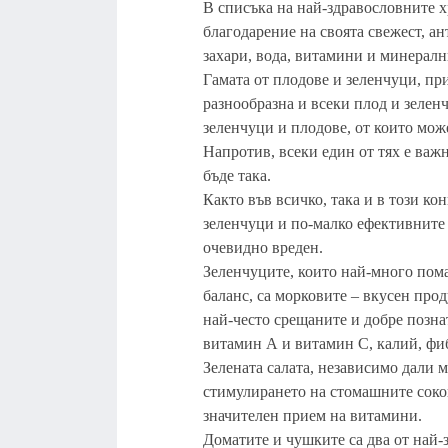
В списъка на най-здравословните х
благодарение на своята свежест, 
захари, вода, витамини и минералн
Гамата от плодове и зеленчуци, пр
разнообразна и всеки плод и зелен
зеленчуци и плодове, от които мож
Напротив, всеки един от тях е важн
бъде така.
Както във всичко, така и в този к
зеленчуци и по-малко ефективните 
очевидно вреден.
Зеленчуците, които най-много пом
баланс, са морковите – вкусен про
най-често срещаните и добре позна
витамин А и витамин С, калий, фиб
Зелената салата, независимо дали м
стимулирането на стомашните соко
значителен прием на витамини.
Доматите и чушките са два от най-