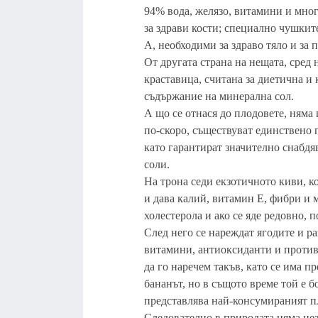
94% вода, желязо, витамини и мно
за здрави кости; специално чушкит
А, необходими за здраво тяло и за 
От другата страна на нещата, сред
краставица, считана за диетична и
съдържание на минерална сол.
А що се отнася до плодовете, няма 
по-скоро, съществуват единствено п
като гарантират значително снабдя
соли.
На трона седи екзотичното киви, к
и дава калий, витамин Е, фибри и 
холестерола и ако се яде редовно, 
След него се нареждат ягодите и р
витамини, антиоксиданти и против
да го наречем такъв, като се има 
бананът, но в същото време той е б
представлява най-консумираният пл
Следователно в природата няма нез