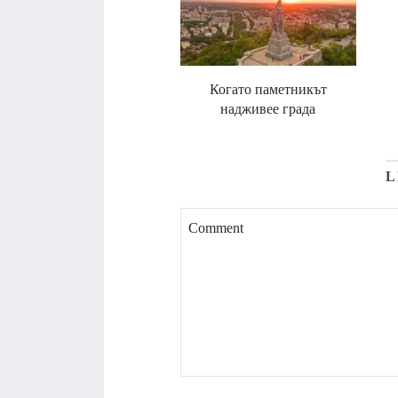
Когато паметникът
надживее града
L