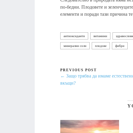
по-бедни. Плодовете и зеленчуцит
елементи и поради тази причина те
антиоксиданти
витамини
здравослов
минерални соли
плодове
фибри
PREVIOUS POST
← Защо трябва да имаме естествен
вкъщи?
Y