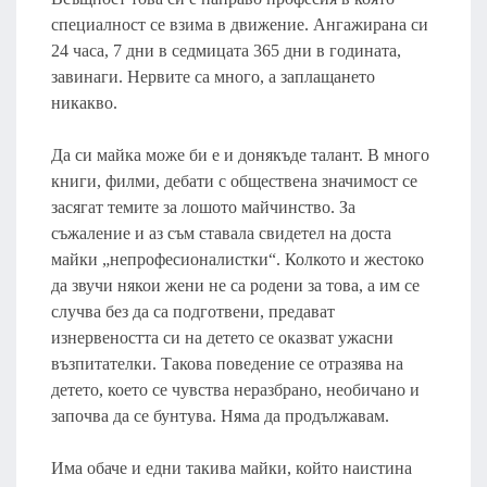
специалност се взима в движение. Ангажирана си
24 часа, 7 дни в седмицата 365 дни в годината,
завинаги. Нервите са много, а заплащането
никакво.
Да си майка може би е и донякъде талант. В много
книги, филми, дебати с обществена значимост се
засягат темите за лошото майчинство. За
съжаление и аз съм ставала свидетел на доста
майки „непрофесионалистки“. Колкото и жестоко
да звучи някои жени не са родени за това, а им се
случва без да са подготвени, предават
изнервеността си на детето се оказват ужасни
възпитателки. Такова поведение се отразява на
детето, което се чувства неразбрано, необичано и
започва да се бунтува. Няма да продължавам.
Има обаче и едни такива майки, който наистина