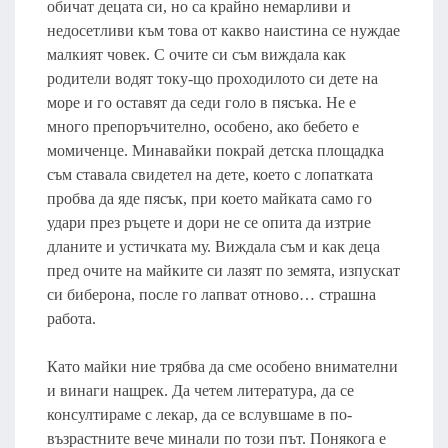
обичат децата си, но са крайно немарливи и
недосетливи към това от какво наистина се нуждае
малкият човек. С очите си съм виждала как
родители водят току-що проходилото си дете на
море и го оставят да седи голо в пясъка. Не е
много препоръчително, особено, ако бебето е
момиченце. Минавайки покрай детска площадка
съм ставала свидетел на дете, което с лопатката
пробва да яде пясък, при което майката само го
удари през ръцете и дори не се опита да изтрие
дланите и устичката му. Виждала съм и как деца
пред очите на майките си лазят по земята, изпускат
си биберона, после го лапват отново… страшна
работа.
Като майки ние трябва да сме особено внимателни
и винаги нащрек. Да четем литература, да се
консултираме с лекар, да се вслувшаме в по-
възрастните вече минали по този път. Понякога е