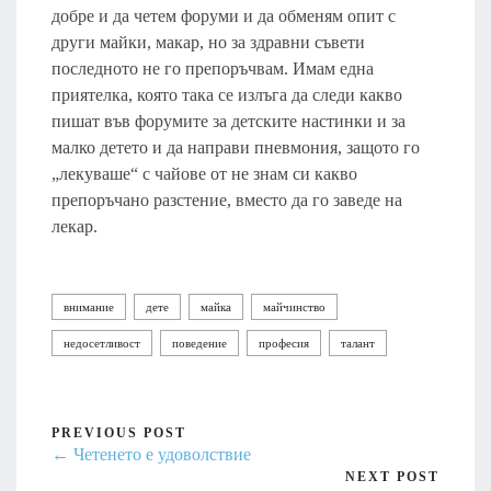
добре и да четем форуми и да обменям опит с
други майки, макар, но за здравни съвети
последното не го препоръчвам. Имам една
приятелка, която така се излъга да следи какво
пишат във форумите за детските настинки и за
малко детето и да направи пневмония, защото го
„лекуваше“ с чайове от не знам си какво
препоръчано разстение, вместо да го заведе на
лекар.
внимание
дете
майка
майчинство
недосетливост
поведение
професия
талант
PREVIOUS POST
← Четенето е удоволствие
NEXT POST