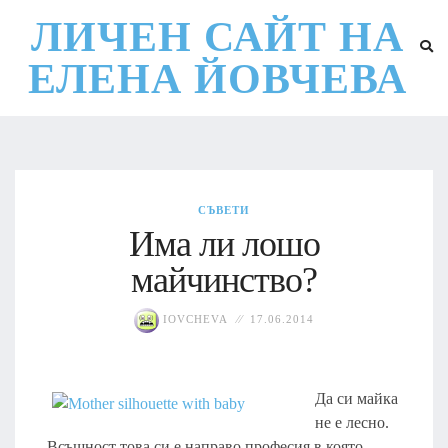
ЛИЧЕН САЙТ НА
ЕЛЕНА ЙОВЧЕВА
СЪВЕТИ
Има ли лошо
майчинство?
IOVCHEVA
17.06.2014
Да си майка
не е лесно.
Всъщност това си е направо професия в която