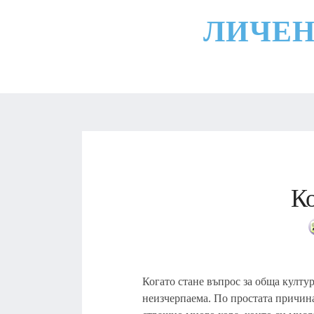
ЛИЧЕН
Ко
Когато стане въпрос за обща култур
неизчерпаема. По простата причина