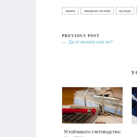
знание
имперска система
култура
PREVIOUS POST
← Да се жениш или не?
Y
Устойчивото счетоводство: