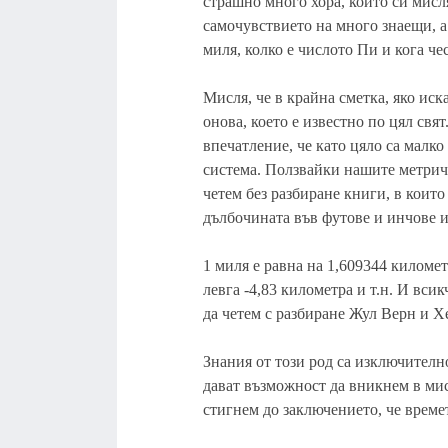
страшно много хора, които си мисля
самочувствието на много знаещи, а
миля, колко е числото Пи и кога ч
Мисля, че в крайна сметка, яко иск
онова, което е известно по цял свя
впечатление, че като цяло са малк
система. Ползвайки нашите метрич
четем без разбиране книги, в които
дълбочината във футове и инчове и 
1 миля е равна на 1,609344 километр
левга -4,83 километра и т.н. И всик
да четем с разбиране Жул Верн и 
Знания от този род са изключително
дават възможност да вникнем в мис
стигнем до заключението, че време