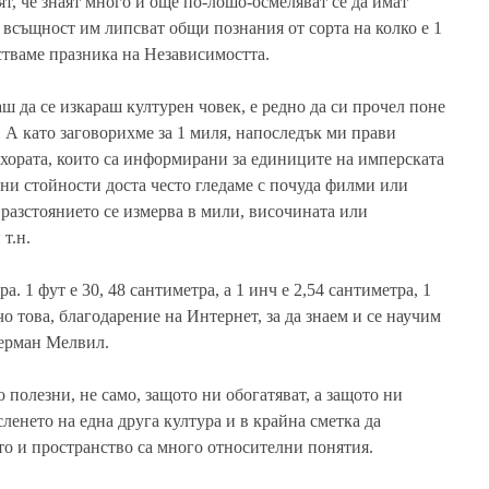
т, че знаят много и още по-лошо-осмеляват се да имат
 всъщност им липсват общи познания от сорта на колко е 1
естваме празника на Независимостта.
аш да се изкараш културен човек, е редно да си прочел поне
т. А като заговорихме за 1 миля, напоследък ми прави
о хората, които са информирани за единиците на имперската
ни стойности доста често гледаме с почуда филми или
 разстоянието се измерва в мили, височината или
т.н.
а. 1 фут е 30, 48 сантиметра, а 1 инч е 2,54 сантиметра, 1
чо това, благодарение на Интернет, за да знаем и се научим
Херман Мелвил.
 полезни, не само, защото ни обогатяват, а защото ни
ленето на една друга култура и в крайна сметка да
то и пространство са много относителни понятия.