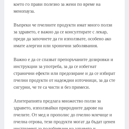
което го прави полезно за жени по време на
менопауза.
Въпреки че пчелните продукти имат много ползи
за здравето, е важно да се консултирате с лекар,
преди да започнете да ги използвате, особено ако
имате алергии или хронични заболявания.
Важно е да се спазват препоръчаните дозировки и
инструкции за употреба, за да се избегнат
странични ефекти или предозиране и да се избират
пчелни продукти от надеждни източници, за да сте
сигурни, че те са чисти и без примеси.
Апитерапията предлага множество ползи за
здравето, използвайки природните дарове на
пчелите. От мед и прополис до пчелно млечице и
пчелна отрова, тези продукти могат да бъдат ценен
инструмент за подобряване на здравето и