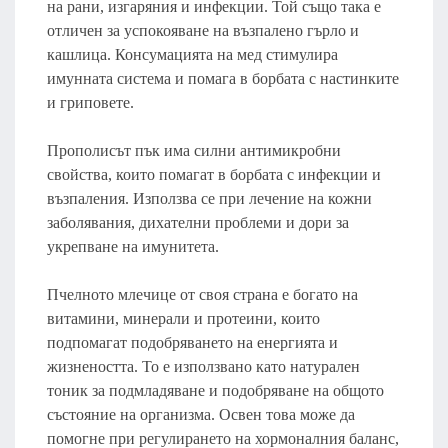
на рани, изгаряния и инфекции. Той също така е
отличен за успокояване на възпалено гърло и
кашлица. Консумацията на мед стимулира
имунната система и помага в борбата с настинките
и гриповете.
Прополисът пък има силни антимикробни
свойства, които помагат в борбата с инфекции и
възпаления. Използва се при лечение на кожни
заболявания, дихателни проблеми и дори за
укрепване на имунитета.
Пчелното млечице от своя страна е богато на
витамини, минерали и протеини, които
подпомагат подобряването на енергията и
жизнеността. То е използвано като натурален
тоник за подмладяване и подобряване на общото
състояние на организма. Освен това може да
помогне при регулирането на хормоналния баланс,