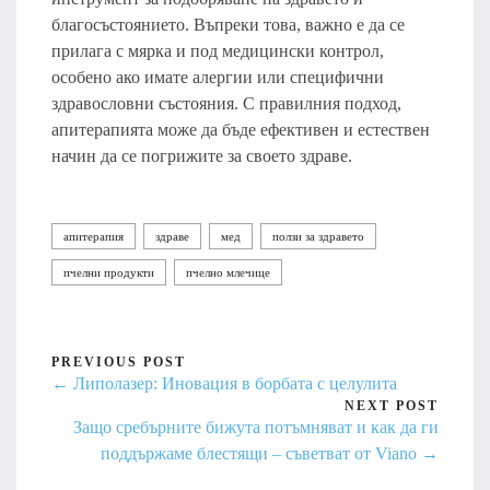
благосъстоянието. Въпреки това, важно е да се
прилага с мярка и под медицински контрол,
особено ако имате алергии или специфични
здравословни състояния. С правилния подход,
апитерапията може да бъде ефективен и естествен
начин да се погрижите за своето здраве.
апитерапия
здраве
мед
ползи за здравето
пчелни продукти
пчелно млечице
PREVIOUS POST
← Липолазер: Иновация в борбата с целулита
NEXT POST
Защо сребърните бижута потъмняват и как да ги
поддържаме блестящи – съветват от Viano →