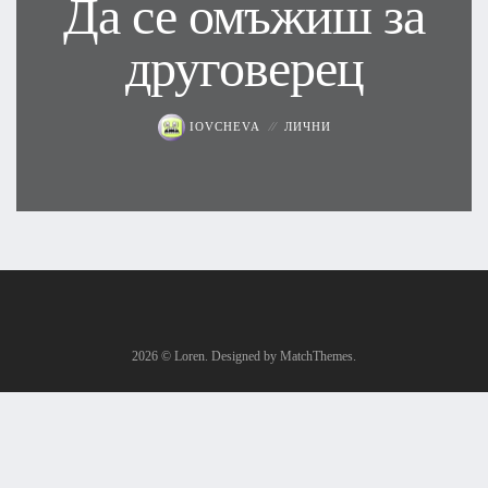
Да се омъжиш за
друговерец
IOVCHEVA
ЛИЧНИ
2026
© Loren. Designed by MatchThemes.