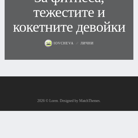
тежестите и
кокетните девойки
IOVCHEVA
ЛИЧНИ
2026
© Loren. Designed by MatchThemes.