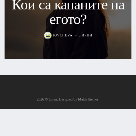
Кои са капаните на
егото?
IOVCHEVA
ЛИЧНИ
2026
© Loren. Designed by MatchThemes.