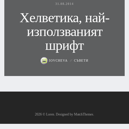
31.08.2014
Хелветика, най-
използваният
шрифт
IOVCHEVA
СЪВЕТИ
2026
© Loren. Designed by MatchThemes.