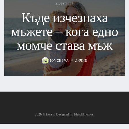
21.06.2025
Къде изчезнаха
мъжете – кога едно
момче става мъж
IOVCHEVA
ЛИЧНИ
2026
© Loren. Designed by MatchThemes.