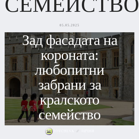
СЕМЕЙСТВО
05.05.2025
Зад фасадата на
короната:
любопитни
забрани за
кралското
семейство
IOVCHEVA
ЛИЧНИ