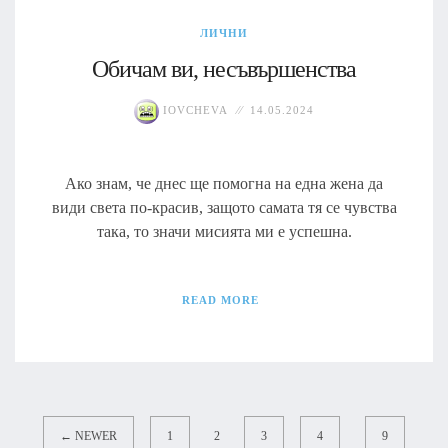
ЛИЧНИ
Обичам ви, несъвършенства
IOVCHEVA
14.05.2024
Ако знам, че днес ще помогна на една жена да
види света по-красив, защото самата тя се чувства
така, то значи мисията ми е успешна.
READ MORE
← NEWER
1
2
3
4
9
...